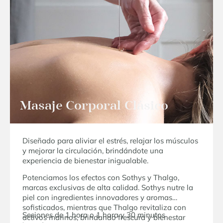
Masaje Corporal Clásico
Diseñado para aliviar el estrés, relajar los músculos
y mejorar la circulación, brindándote una
experiencia de bienestar inigualable.
Potenciamos los efectos con Sothys y Thalgo,
marcas exclusivas de alta calidad. Sothys nutre la
piel con ingredientes innovadores y aromas
sofisticados, mientras que Thalgo revitaliza con
Sesiones de 1 hora o 1 hora y 30 minutos
activos marinos, brindando frescura y bienestar