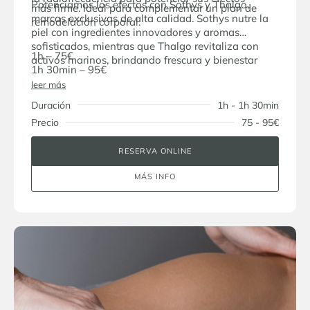
Potenciamos los efectos con Sothys y Thalgo,
más firme. Ideal para complementar un plan de
marcas exclusivas de alta calidad. Sothys nutre la
remodelación corporal.
piel con ingredientes innovadores y aromas
sofisticados, mientras que Thalgo revitaliza con
1h – 75€
activos marinos, brindando frescura y bienestar
1h 30min – 95€
leer más
Duración
1h - 1h 30min
Precio
75 - 95€
RESERVA ONLINE
MÁS INFO