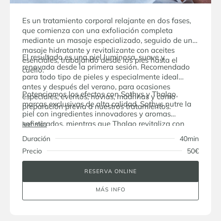
Es un tratamiento corporal relajante en dos fases,
que comienza con una exfoliación completa
mediante un masaje especializado, seguido de un
masaje hidratante y revitalizante con aceites
El resultado es una piel luminosa, suave y
esenciales, trabajando desde los pies hasta el
renovada desde la primera sesión. Recomendado
cuello.
para todo tipo de pieles y especialmente ideal
antes y después del verano, para ocasiones
Potenciamos los efectos con Sothys y Thalgo,
especiales, eventos, novias, madrinas y como
marcas exclusivas de alta calidad. Sothys nutre la
preparación previa a nuestros tratamientos.
piel con ingredientes innovadores y aromas
sofisticados, mientras que Thalgo revitaliza con
leer más
activos marinos, brindando frescura y bienestar
Duración
40min
Precio
50€
RESERVA ONLINE
MÁS INFO