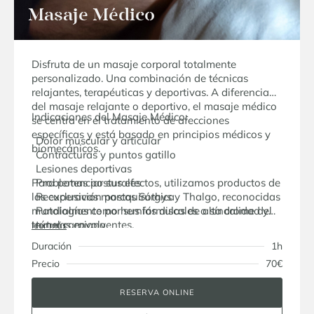
Masaje Médico
Disfruta de un masaje corporal totalmente
personalizado. Una combinación de técnicas
relajantes, terapéuticas y deportivas. A diferencia
del masaje relajante o deportivo, el masaje médico
Indicaciones del Masaje Médico:
se centra en el tratamiento de afecciones
específicas y está basado en principios médicos y
Dolor muscular y articular
biomecánicos.
Contracturas y puntos gatillo
Lesiones deportivas
Para potenciar sus efectos, utilizamos productos de
Problemas posturales
las exclusivas marcas Sothys y Thalgo, reconocidas
Recuperación postquirúrgica
mundialmente por sus fórmulas de alta calidad y
Patologías como hernias discales o síndrome del
texturas envolventes.
túnel carpiano
leer más
Duración
1h
Precio
70€
RESERVA ONLINE