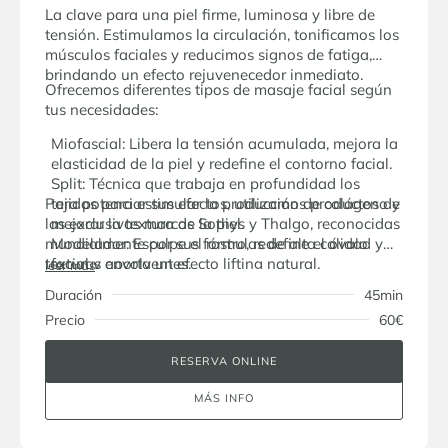
La clave para una piel firme, luminosa y libre de
tensión. Estimulamos la circulación, tonificamos los
músculos faciales y reducimos signos de fatiga,
brindando un efecto rejuvenecedor inmediato.
Ofrecemos diferentes tipos de masaje facial según
tus necesidades:
Miofascial: Libera la tensión acumulada, mejora la
elasticidad de la piel y redefine el contorno facial.
Split: Técnica que trabaja en profundidad los
Para potenciar sus efectos, utilizamos productos de
tejidos para estimular la producción de colágeno y
las exclusivas marcas Sothys y Thalgo, reconocidas
mejorar la textura de la piel.
mundialmente por sus fórmulas de alta calidad y
Modelador: Esculpe el rostro, redefine el óvalo
texturas envolventes.
facial y aporta un efecto lifting natural.
leer más
Duración
45min
Precio
60€
RESERVA ONLINE
MÁS INFO