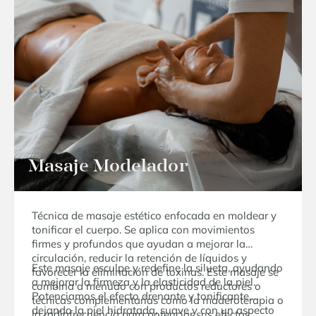
Masaje Modelador
Técnica de masaje estético enfocada en moldear y
tonificar el cuerpo. Se aplica con movimientos
firmes y profundos que ayudan a mejorar la
circulación, reducir la retención de líquidos y
Este masaje esculpe y redefine la silueta, ayudando
favorecer la eliminación de toxinas. Este masaje se
a mejorar la firmeza y la elasticidad de la piel.
combina a menudo con productos reductores o
Potenciamos el efecto drenante y tonificante,
técnicas complementarias como la maderoterapia o
dejando la piel hidratada, suave y con un aspecto
la radiofrecuencia para potenciar sus efectos