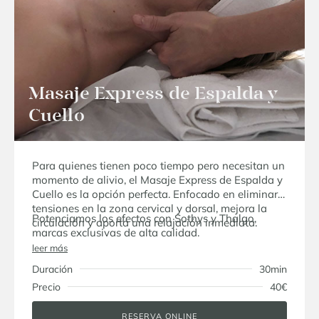
Masaje Express de Espalda y
Cuello
Para quienes tienen poco tiempo pero necesitan un
momento de alivio, el Masaje Express de Espalda y
Cuello es la opción perfecta. Enfocado en eliminar
tensiones en la zona cervical y dorsal, mejora la
Potenciamos los efectos con Sothys y Thalgo,
circulación y aporta una relajación inmediata.
marcas exclusivas de alta calidad.
leer más
Duración
30min
Precio
40€
RESERVA ONLINE