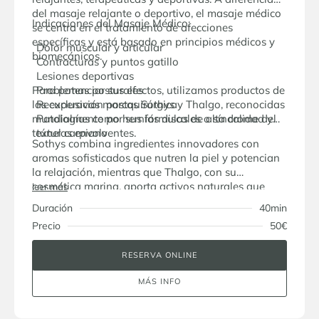
del masaje relajante o deportivo, el masaje médico
Indicaciones del Masaje Médico:
se centra en el tratamiento de afecciones
específicas y está basado en principios médicos y
Dolor muscular y articular
biomecánicos.
Contracturas y puntos gatillo
Lesiones deportivas
Para potenciar sus efectos, utilizamos productos de
Problemas posturales
las exclusivas marcas Sothys y Thalgo, reconocidas
Recuperación postquirúrgica
mundialmente por sus fórmulas de alta calidad y
Patologías como hernias discales o síndrome del
texturas envolventes.
túnel carpiano
Sothys combina ingredientes innovadores con
aromas sofisticados que nutren la piel y potencian
la relajación, mientras que Thalgo, con su
cosmética marina, aporta activos naturales que
leer más
revitalizan y generan una profunda sensación de
Duración
40min
frescura y bienestar.
Precio
50€
RESERVA ONLINE
MÁS INFO