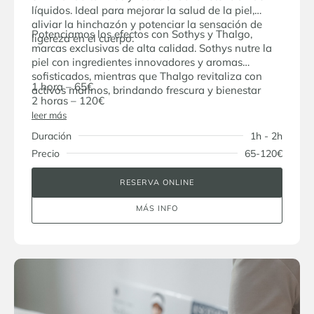
líquidos. Ideal para mejorar la salud de la piel,
aliviar la hinchazón y potenciar la sensación de
Potenciamos los efectos con Sothys y Thalgo,
ligereza en el cuerpo.
marcas exclusivas de alta calidad. Sothys nutre la
piel con ingredientes innovadores y aromas
sofisticados, mientras que Thalgo revitaliza con
1 hora – 65€
activos marinos, brindando frescura y bienestar
2 horas – 120€
leer más
Duración
1h - 2h
Precio
65-120€
RESERVA ONLINE
MÁS INFO