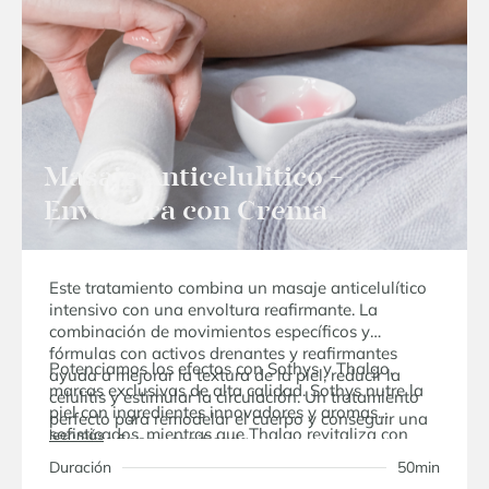
Masaje Anticelulitico +
Envoltura con Crema
Este tratamiento combina un masaje anticelulítico
intensivo con una envoltura reafirmante. La
combinación de movimientos específicos y
fórmulas con activos drenantes y reafirmantes
Potenciamos los efectos con Sothys y Thalgo,
ayuda a mejorar la textura de la piel, reducir la
marcas exclusivas de alta calidad. Sothys nutre la
celulitis y estimular la circulación. Un tratamiento
piel con ingredientes innovadores y aromas
perfecto para remodelar el cuerpo y conseguir una
sofisticados, mientras que Thalgo revitaliza con
leer más
piel más firme y tonificada.
activos marinos, brindando frescura y bienestar.
Duración
50min