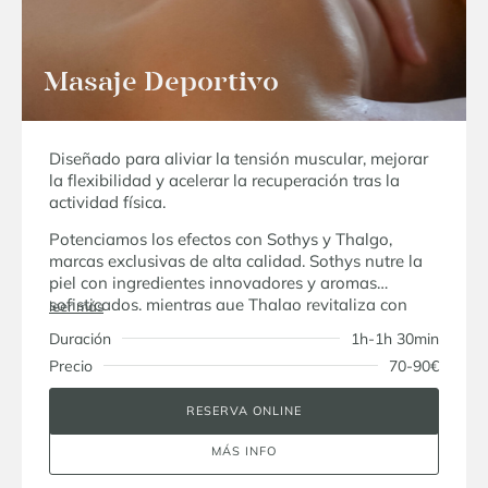
Masaje Deportivo
Diseñado para aliviar la tensión muscular, mejorar
la flexibilidad y acelerar la recuperación tras la
actividad física.
Potenciamos los efectos con Sothys y Thalgo,
marcas exclusivas de alta calidad. Sothys nutre la
piel con ingredientes innovadores y aromas
sofisticados, mientras que Thalgo revitaliza con
leer más
activos marinos, brindando frescura y bienestar.
Duración
1h-1h 30min
Precio
70-90€
RESERVA ONLINE
MÁS INFO