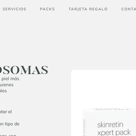
SERVICIOS
PACKS
TARJETA REGALO
CONT
EXOSOMAS
 piel más
quienes
ales
tar el
n tipo de
nas, con