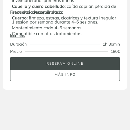
leve/moderado, primeras líneas
Cabello y cuero cabelludo
: caída capilar, pérdida de
Frecuencia recomendada:
densidad, desequilibrios
Cuerpo
: firmeza, estrías, cicatrices y textura irregular
1 sesión por semana durante 4–6 sesiones.
Mantenimiento cada 4–6 semanas.
Compatible con otros tratamientos.
leer más
Duración
1h 30min
Precio
180€
RESERVA ONLINE
MÁS INFO