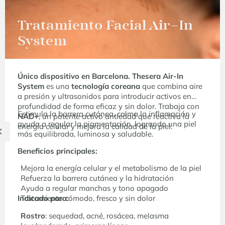
Tratamiento Facial Air-In
System
Único dispositivo en Barcelona. Thesera Air-In
System
es una
tecnología coreana
que combina aire
a presión y ultrasonidos para introducir activos en
profundidad de forma eficaz y sin dolor. Trabaja con
Estimula la barrera cutánea, calma la inflamación y
NAD+
, un potente activo antiedad que reactiva la
ayuda a regular la pigmentación, logrando una piel
energía celular y mejora la calidad de la piel.
más equilibrada, luminosa y saludable.
Beneficios principales:
Mejora la energía celular y el metabolismo de la piel
Refuerza la barrera cutánea y la hidratación
Ayuda a regular manchas y tono apagado
Indicado para:
Tratamiento cómodo, fresco y sin dolor
Rostro
: sequedad, acné, rosácea, melasma