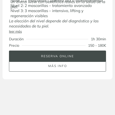
Nivel 1: 1 mascarilla – primera vez o mantenimiento
un efecto wow con beneficios reales en la salud de la
Nivel 2: 2 mascarillas – tratamiento avanzado
piel.
Nivel 3: 3 mascarillas – intensivo, lifting y
regeneración visibles
La elección del nivel depende del diagnóstico y las
necesidades de tu piel.
leer más
Duración
1h 30min
Precio
150 - 180€
RESERVA ONLINE
MÁS INFO