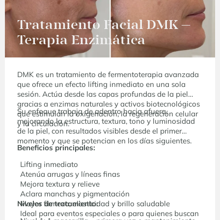
Tratamiento Facial DMK –
Terapia Enzimática
DMK es un tratamiento de fermentoterapia avanzada
que ofrece un efecto lifting inmediato en una sola
sesión. Actúa desde las capas profundas de la piel
gracias a enzimas naturales y activos biotecnológicos
Su enfoque trabaja de adentro hacia afuera,
que estimulan la oxigenación, la regeneración celular
mejorando la estructura, textura, tono y luminosidad
y la circulación.
de la piel, con resultados visibles desde el primer
momento y que se potencian en los días siguientes.
Beneficios principales:
Lifting inmediato
Atenúa arrugas y líneas finas
Mejora textura y relieve
Aclara manchas y pigmentación
Niveles de tratamiento:
Mayor firmeza, elasticidad y brillo saludable
Ideal para eventos especiales o para quienes buscan