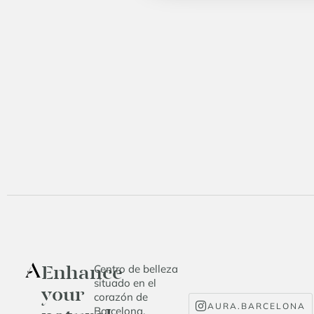
Enhance
Centro de belleza
situado en el
your
corazón de
AURA.BARCELONA
Barcelona.