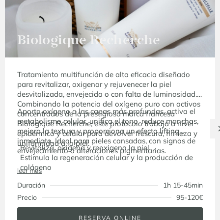
Biologique Recherche
Tratamiento multifunción de alta eficacia diseñado
para revitalizar, oxigenar y rejuvenecer la piel
desvitalizada, envejecida o con falta de luminosidad.
Combinando la potencia del oxígeno puro con activos
Aporta oxígeno a las capas más profundas, activa el
concentrados de la prestigiosa marca francesa
metabolismo celular, unifica el tono, reduce manchas,
Biologique Recherche, este protocolo trabaja a nivel
mejora la textura y proporciona un efecto lifting
epidérmico y celular para devolver frescura, firmeza y
inmediato. Ideal para pieles cansadas, con signos de
uniformidad a la piel.
Revitaliza, oxigena y reoxigena la piel
envejecimiento o alteraciones pigmentarias.
Estimula la regeneración celular y la producción de
colágeno
leer más
Mejora la firmeza, elasticidad y luminosidad
Duración
1h 15-45min
Reduce manchas y unifica el tono
Resultados visibles desde la primera sesión
Precio
95-120€
RESERVA ONLINE