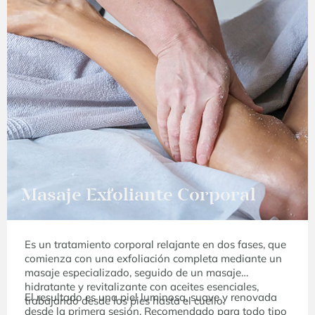
Masaje Exfoliante Corporal
Es un tratamiento corporal relajante en dos fases, que
comienza con una exfoliación completa mediante un
masaje especializado, seguido de un masaje
hidratante y revitalizante con aceites esenciales,
El resultado es una piel luminosa, suave y renovada
trabajando desde los pies hasta el cuello.
desde la primera sesión. Recomendado para todo tipo