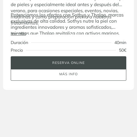
de pieles y especialmente ideal antes y después del
verano, para ocasiones especiales, eventos, novias,
Potenciamos los efectos con Sothys y Thalgo, marcas
madrinas y como preparación previa a nuestros
exclusivas de alta calidad. Sothys nutre la piel con
tratamientos.
ingredientes innovadores y aromas sofisticados,
mientras que Thalgo revitaliza con activos marinos,
leer más
brindando frescura y bienestar
Duración
40min
Precio
50€
RESERVA ONLINE
MÁS INFO